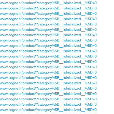
www.cogne.fr/product/?category%5B__isInitialized__%5D=0
www.cogne.fr/product/?category%5B__isInitialized__%5D=0
www.cogne.fr/product/?category%5B__isInitialized__%5D=0
www.cogne.fr/product/?category%5B__isInitialized__%5D=0
www.cogne.fr/product/?category%5B__isInitialized__%5D=0
www.cogne.fr/product/?category%5B__isInitialized__%5D=0
www.cogne.fr/product/?category%5B__isInitialized__%5D=0
www.cogne.fr/product/?category%5B__isInitialized__%5D=0
www.cogne.fr/product/?category%5B__isInitialized__%5D=0
www.cogne.fr/product/?category%5B__isInitialized__%5D=0
www.cogne.fr/product/?category%5B__isInitialized__%5D=0
www.cogne.fr/product/?category%5B__isInitialized__%5D=0
www.cogne.fr/product/?category%5B__isInitialized__%5D=0
www.cogne.fr/product/?category%5B__isInitialized__%5D=0
www.cogne.fr/product/?category%5B__isInitialized__%5D=0
www.cogne.fr/product/?category%5B__isInitialized__%5D=0
www.cogne.fr/product/?category%5B__isInitialized__%5D=0
www.cogne.fr/product/?category%5B__isInitialized__%5D=0
www.cogne.fr/product/?category%5B__isInitialized__%5D=0
www.cogne.fr/product/?category%5B__isInitialized__%5D=0
www.cogne.fr/product/?category%5B__isInitialized__%5D=0