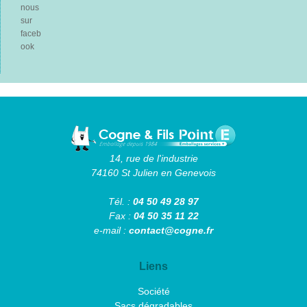
nous
sur
faceb
ook
14, rue de l'industrie
74160 St Julien en Genevois
Tél. :
04 50 49 28 97
Fax :
04 50 35 11 22
e-mail :
contact@cogne.fr
Liens
Société
Sacs dégradables