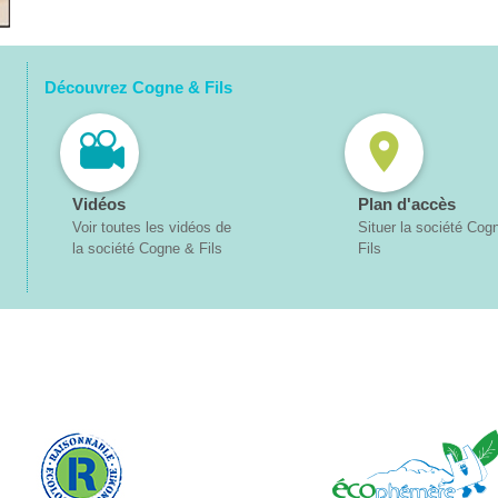
Découvrez Cogne & Fils
Vidéos
Plan d'accès
Voir toutes les vidéos de
Situer la société Cog
la société Cogne & Fils
Fils