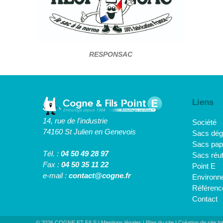
RESPONSAC
Liens
14, rue de l'industrie
Société
74160 St Julien en Genevois
Sacs dég
Sacs pap
Tél. :
04 50 49 28 97
Sacs réut
Fax :
04 50 35 11 22
Point E
e-mail :
contact@cogne.fr
Environn
Référenc
Contact
© 2026 COGNE ET FILS
| Mentions légales
| Plan du site |
Création de site I