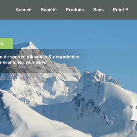
Accueil
Société
Produits
Sacs
Point E
GE
ion de sacs réutilisables & dégradables
e pour mieux vous servir