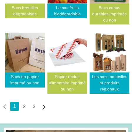
Sacs bretelles
Le sac fruits
Sacs cabas
dégradables
biodégradable
durables imprimés
ou non
Sacs en papier
Papier enduit
Les sacs bouteilles
imprimé ou non
alimentaire imprimé
et produits
ou non
régionaux
1
2
3