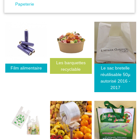
Papeterie
Les barquettes
Film alimentaire
Le sac bretelle
recyclable
réutilisable 50µ
autorisé 2016 -
2017